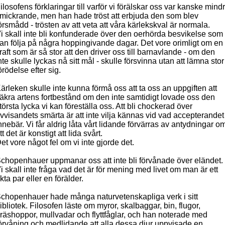
ilosofens förklaringar till varför vi förälskar oss var kanske mind
mickrande, men han hade tröst att erbjuda den som blev
örsmådd - trösten av att veta att våra kärlekskval är normala.
i skall inte bli konfunderade över den oerhörda besvikelse som
an följa på några hoppingivande dagar. Det vore orimligt om en
raft som är så stor att den driver oss till barnavlande - om den
nte skulle lyckas nå sitt mål - skulle försvinna utan att lämna stor
örödelse efter sig.
ärleken skulle inte kunna förmå oss att ta oss an uppgiften att
äkra artens fortbestånd om den inte samtidigt lovade oss den
törsta lycka vi kan föreställa oss. Att bli chockerad över
vvisandets smärta är att inte vilja kännas vid vad accepterandet
nnebär. Vi får aldrig låta vårt lidande förvärras av antydningar o
tt det är konstigt att lida svårt.
et vore något fel om vi inte gjorde det.
chopenhauer uppmanar oss att inte bli förvånade över eländet.
i skall inte fråga vad det är för mening med livet om man är ett
kta par eller en förälder.
chopenhauer hade många naturvetenskapliga verk i sitt
ibliotek. Filosofen läste om myror, skalbaggar, bin, flugor,
räshoppor, mullvadar och flyttfåglar, och han noterade med
örvåning och medlidande att alla dessa djur uppvisade en