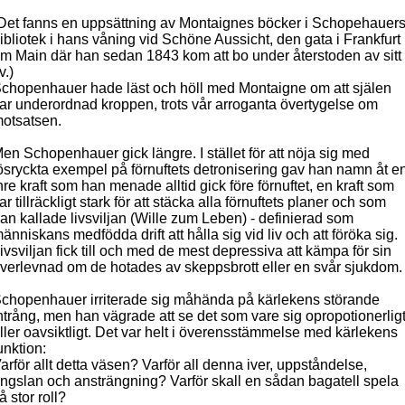
Det fanns en uppsättning av Montaignes böcker i Schopehauer
ibliotek i hans våning vid Schöne Aussicht, den gata i Frankfurt
m Main där han sedan 1843 kom att bo under återstoden av sitt
iv.)
chopenhauer hade läst och höll med Montaigne om att själen
ar underordnad kroppen, trots vår arroganta övertygelse om
otsatsen.
en Schopenhauer gick längre. I stället för att nöja sig med
ösryckta exempel på förnuftets detronisering gav han namn åt e
nre kraft som han
menade alltid gick före förnuftet, en kraft som
ar tillräckligt stark för att
stäcka alla förnuftets planer och som
an kallade livsviljan (Wille zum
Leben) - definierad som
änniskans medfödda drift att hålla sig vid liv och att föröka sig.
ivsviljan fick till och med de mest depressiva att kämpa för sin
verlevnad om de hotades av skeppsbrott eller en svår sjukdom.
chopenhauer irriterade sig måhända på kärlekens störande
ntrång, men han vägrade att se det som vare sig opropotionerlig
ller oavsiktligt. Det var helt i överensstämmelse med kärlekens
unktion:
arför allt detta väsen? Varför all denna iver, uppståndelse,
ngslan och ansträngning? Varför skall en sådan bagatell spela
å stor roll?