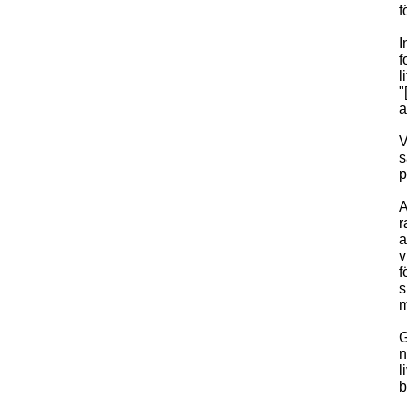
f
I
f
l
"
a
V
s
p
A
r
a
v
f
s
m
G
n
l
b