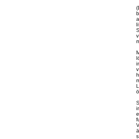
(
b
a
l
S
v
m
M
l
i
v
h
m
L
ö
S
i
e
f
V
ä
s