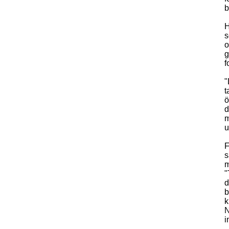
b
H
s
o
g
f
"
t
ö
d
m
u
F
s
m
"
d
b
k
N
i
.