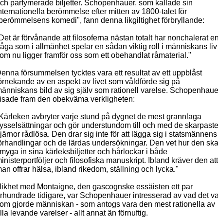
ch parfymerade biljetter. Schopenhauer, som kallade sin
nternationella berömmelse efter mitten av 1800-talet för
berömmelsens komedi", fann denna likgiltighet förbryllande:
Det är förvånande att filosoferna nästan totalt har nonchalerat e
råga som i allmänhet spelar en sådan viktig roll i människans liv
om nu ligger framför oss som ett obehandlat råmaterial."
enna försummelsen tycktes vara ett resultat av ett uppblåst
örnekande av en aspekt av livet som våldförde sig på
änniskans bild av sig själv som rationell varelse. Schopenhaue
isade fram den obekväma verkligheten:
Kärleken avbryter varje stund på dygnet de mest grannlaga
ysselsättningar och gör understundom till och med de skarpast
järnor rådlösa. Den drar sig inte för att lägga sig i statsmännens
örhandlingar och de lärdas undersökningar. Den vet hur den ska
myga in sina kärleksbiljetter och hårlockar i både
inisterportföljer och filosofiska manuskript. Ibland kräver den att
an offrar hälsa, ibland rikedom, ställning och lycka."
 likhet med Montaigne, den gascognske essäisten ett par
rhundrade tidigare, var Schopenhauer intresserad av vad det va
om gjorde människan - som antogs vara den mest rationella av
lla levande varelser - allt annat än förnuftig.