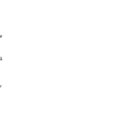
är
få
r