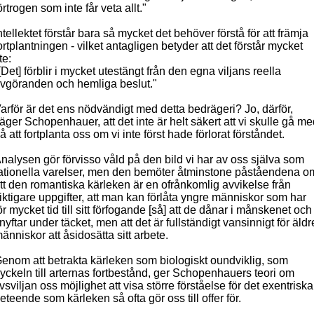
örtrogen som inte får veta allt."
ntellektet förstår bara så mycket det behöver förstå för att främja
ortplantningen - vilket antagligen betyder att det förstår mycket
ite:
[Det] förblir i mycket utestängt från den egna viljans reella
vgöranden och hemliga beslut."
arför är det ens nödvändigt med detta bedrägeri? Jo, därför,
äger Schopenhauer, att det inte är helt säkert att vi skulle gå m
å att fortplanta oss om vi inte först hade förlorat förståndet.
nalysen gör förvisso våld på den bild vi har av oss själva som
ationella
varelser, men den bemöter åtminstone påståendena o
tt den romantiska kärleken är en ofrånkomlig avvikelse från
iktigare uppgifter, att man kan förlåta yngre människor som har
ör mycket tid till sitt förfogande [så] att de dånar i månskenet och
nyftar under täcket, men att det är fullständigt vansinnigt för äldr
änniskor att åsidosätta sitt arbete.
enom att betrakta kärleken som biologiskt oundviklig, som
yckeln till arternas fortbestånd, ger Schopenhauers teori om
ivsviljan oss möjlighet att visa större förståelse för det exentriska
eteende som kärleken så ofta gör oss till offer för.