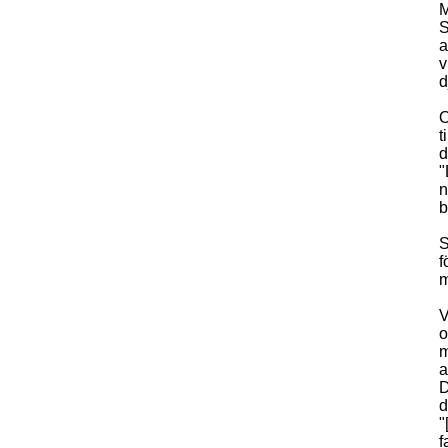
M
S
a
v
d
O
t
d
"
n
b
S
f
m
V
o
m
a
D
d
"
f