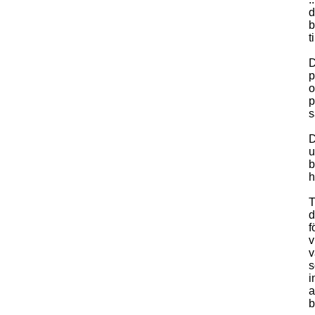
d
b
t
D
p
o
p
s
D
u
b
h
T
d
f
v
v
s
i
a
b