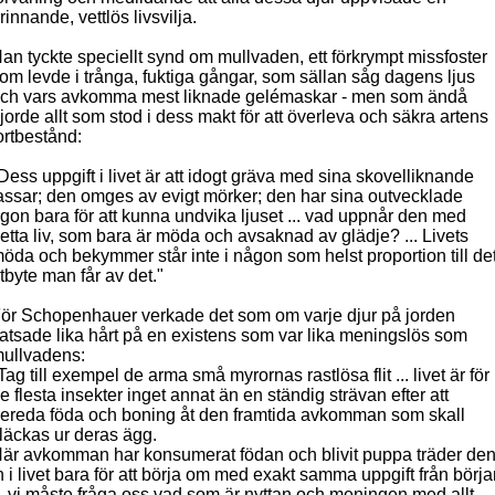
rinnande, vettlös livsvilja.
an tyckte speciellt synd om mullvaden, ett förkrympt missfoster
om levde i trånga, fuktiga gångar, som sällan såg dagens ljus
ch vars avkomma
mest liknade gelémaskar - men som ändå
jorde allt som stod i dess makt för att överleva och säkra artens
ortbestånd:
Dess uppgift i livet är att idogt gräva med sina skovelliknande
assar; den omges av evigt mörker; den har sina outvecklade
gon bara för att kunna
undvika ljuset ... vad uppnår den med
etta liv, som bara är möda och
avsaknad av glädje? ... Livets
öda och bekymmer står inte i någon som helst proportion till de
tbyte man får av det."
ör Schopenhauer verkade det som om varje djur på jorden
atsade lika hårt på en existens som var lika meningslös som
ullvadens:
Tag till exempel de arma små myrornas rastlösa flit ... livet är för
e flesta insekter inget annat än en ständig strävan efter att
ereda föda och boning åt den framtida avkomman som skall
läckas ur deras ägg.
är avkomman har konsumerat födan och blivit puppa träder de
n i livet bara för att börja om med exakt samma uppgift från börj
.. vi måste fråga oss vad som är nyttan och meningen med allt