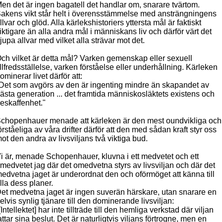
en det är ingen bagatell det handlar om, snarare tvärtom.
akens vikt står helt i överensstämmelse med ansträngningens
llvar och glöd. Alla kärlekshistoriers yttersta mål är faktiskt
iktigare än alla andra mål i människans liv och därför värt det
jupa allvar med vilket alla strävar mot det.
ch vilket är detta mål? Varken gemenskap eller sexuell
illfredsställelse, varken förståelse eller underhållning. Kärleken
ominerar livet därför att:
Det som avgörs av den är ingenting mindre än skapandet av
ästa generation ... det framtida människosläktets existens och
eskaffenhet."
chopenhauer menade att kärleken är den mest oundvikliga och
örståeliga av våra drifter därför att den med sådan kraft styr oss
ot den andra av livsviljans två viktiga bud.
i är, menade Schopenhauer, kluvna i ett medvetet och ett
medvetet jag där det omedvetna styrs av livsviljan och där det
edvetna jaget är underordnat den och oförmöget att känna till
lla dess planer.
et medvetna jaget är ingen suverän härskare, utan snarare en
elvis synlig tjänare till den dominerande livsviljan:
[Intellektet] har inte tillträde till den hemliga verkstad där viljan
attar sina beslut. Det är naturligtvis viljans förtrogne, men en