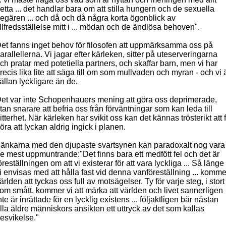
etta ... det handlar bara om att stilla hungern och de sexuella
egären ... och då och då några korta ögonblick av
illfredsställelse mitt i ... mödan och de ändlösa behoven".
et fanns inget behov för filosofen att uppmärksamma oss på
arallellerna. Vi jagar efter kärleken, sitter på uteserveringarna
ch pratar med potetiella partners, och skaffar barn, men vi har
recis lika lite att säga till om som mullvaden och myran - och vi 
ällan lyckligare än de.
et var inte Schopenhauers mening att göra oss deprimerade,
tan snarare att befria oss från förväntningar som kan leda till
itterhet. När kärleken har svikit oss kan det kännas trösterikt att 
öra att lyckan aldrig ingick i planen.
änkarna med den djupaste svartsynen kan paradoxalt nog vara
e mest uppmuntrande:"Det finns bara ett medfött fel och det är
öreställningen om att vi existerar för att vara lyckliga ... Så länge
i envisas med att hålla fast vid denna vanföreställning ... komme
ärlden att tyckas oss full av motsägelser. Ty för varje steg, i stort
om smått, kommer vi att märka att världen och livet sannerligen
nte är inrättade för en lycklig existens ... följaktligen bär nästan
lla äldre människors ansikten ett uttryck av det som kallas
esvikelse."