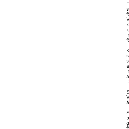
F
s
f
V
k
k
i
f
K
s
s
a
i
a
D
S
V
ä
S
b
g
f