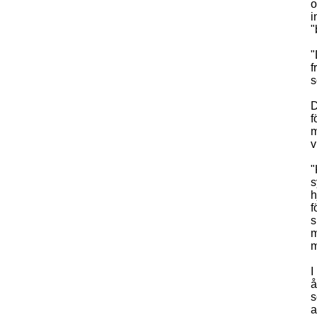
o
i
"
"
f
s
D
f
m
v
"
s
h
f
s
m
m
I
å
s
a